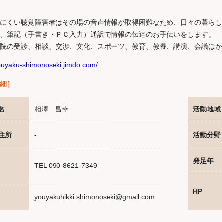
にくい聴覚障害者はその場の音声情報が取得困難なため、日々の暮らし
、筆記（手書き・ＰＣ入力）通訳で情報の伝達のお手伝いをします。
院の受診、相談、交渉、文化、スポーツ、教育、教養、講演、会議ほか
youyaku-shimonoseki.jimdo.com/
細］
名
相澤 昌幸
活動地域
住所
-
活動分野
発足年
TEL 090-8621-7349
HP
youyakuhikki.shimonoseki@gmail.com