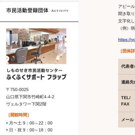
アピール
聞き取り
文字化し
（例）病
https://
［団体詳
代表者
連絡先
〒750-0025
山口県下関市竹崎町4-4-2
TEL/
ヴェルタワー下関2階
FAX
［開館時間］
メール
月〜土 9：00～22：00
日・祝 9：00～18：00