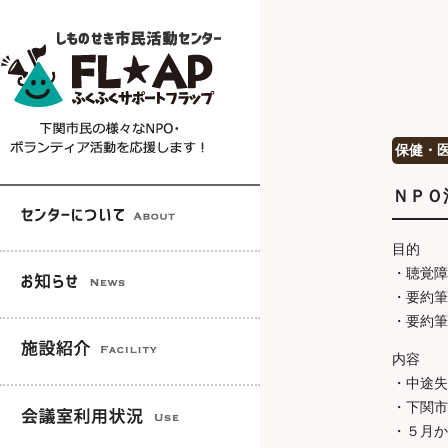
保健・
ＮＰＯ
目的
・聴覚障
・要約筆
・要約筆
内容
・中途失
・下関市
・５月か