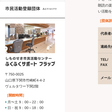
朗読の楽
い活動
［団体詳
代表者
連絡先
TEL/
FAX
〒750-0025
メール
山口県下関市竹崎町4-4-2
ヴェルタワー下関2階
［開館時間］
月〜土 9：00～22：00
日・祝 9：00～18：00