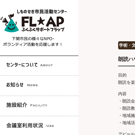
学術・
朗読ハ
目的
朗読を楽
内容
・朗読会
・朗読教
・地域施
・地域活
アピール