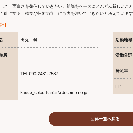
しさ、面白さを発信していきたい。朗読をベースにどんどん新しいこと
を可能にする、確実な技術の向上にも力を注いでいきたいと考えています
細］
名
田丸 楓
活動地域
住所
-
活動分野
発足年
TEL 090-2431-7587
HP
kaede_colourful515@docomo.ne.jp
団体一覧へ戻る