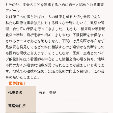
3.その他、本会の目的を達成するために適当と認められる事業
アピール
足は第二の心臓と呼ばれ、人の健康を司る大切な器官であり、
私たち医療従事者は足に対する様々な分野において、観察や管
理、合併症の予防を行ってきました。 しかし、糖尿病や動脈硬
化症の増加、透析患者の増加により未だに下肢切断を余儀なく
されるケースがあとを絶ちません。下関には足病医が存在せず
足病変を発見してもどの科に相談するのが適切かを判断するの
も困難な現状と言えます。そうしたなか、医療・患者とのパイ
プ的役割を担う看護師を中心とした情報交換の場を持ち、地域
市民の方々が適切な治療が受けられることが望ましいと考えま
す。地域での連携を深め、知識と技術の向上を目指し、この会
を発足いたしました。
［団体詳細］
代表者名
石原 美紀
連絡先住所
-