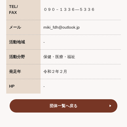
TEL/
０９０－１３３６―５３３６
FAX
メール
miki_fdh@outlook.jp
活動地域
-
活動分野
保健・医療・福祉
発足年
令和２年２月
HP
-
団体一覧へ戻る