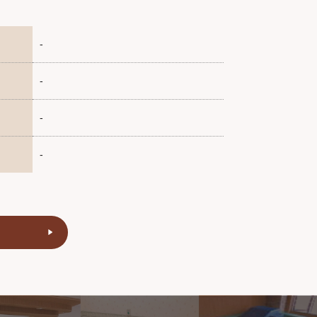
-
-
-
-