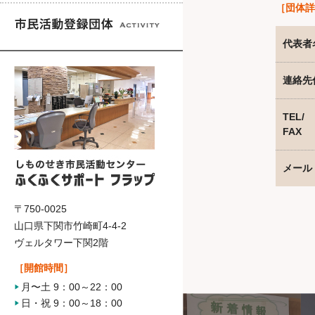
［団体詳
代表者
連絡先
TEL/
FAX
メール
〒750-0025
山口県下関市竹崎町4-4-2
ヴェルタワー下関2階
［開館時間］
月〜土 9：00～22：00
日・祝 9：00～18：00